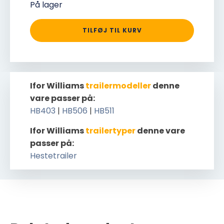
På lager
TILFØJ TIL KURV
Ifor Williams
trailermodeller
denne
vare passer på:
HB403
|
HB506
|
HB511
Ifor Williams
trailertyper
denne vare
passer på:
Hestetrailer