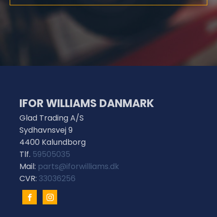
IFOR WILLIAMS DANMARK
Glad Trading A/S
Sydhavnsvej 9
4400 Kalundborg
Tlf.
59505035
Mail:
parts@iforwilliams.dk
CVR:
33036256