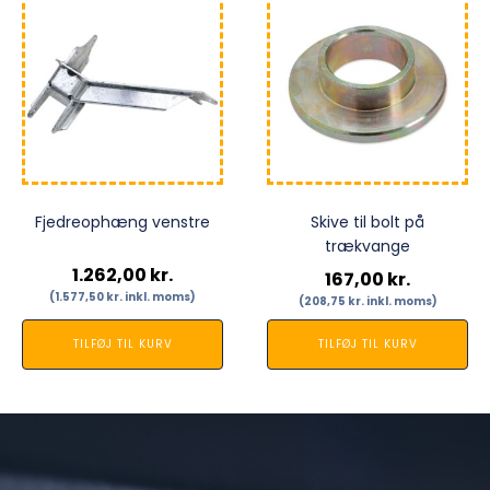
Fjedreophæng venstre
Skive til bolt på
trækvange
1.262,00
kr.
167,00
kr.
(
1.577,50
kr.
inkl. moms)
(
208,75
kr.
inkl. moms)
TILFØJ TIL KURV
TILFØJ TIL KURV