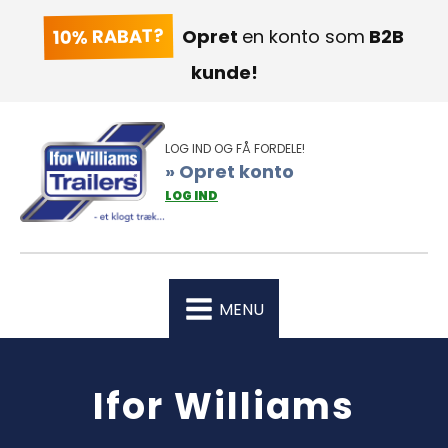
10% RABAT?
Opret
en konto som
B2B
kunde!
LOG IND OG FÅ FORDELE!
» Opret konto
LOG IND
MENU
Ifor Williams