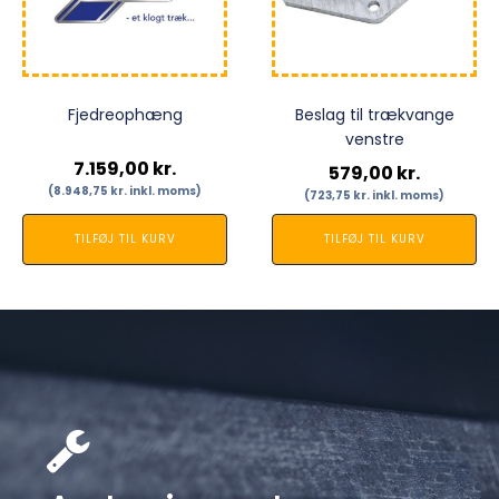
Fjedreophæng
Beslag til trækvange
venstre
7.159,00
kr.
579,00
kr.
(
8.948,75
kr.
inkl. moms)
(
723,75
kr.
inkl. moms)
TILFØJ TIL KURV
TILFØJ TIL KURV