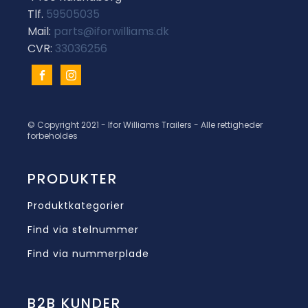
Tlf.
59505035
Mail:
parts@iforwilliams.dk
CVR:
33036256
© Copyright 2021 - Ifor Williams Trailers - Alle rettigheder
forbeholdes
PRODUKTER
Produktkategorier
Find via stelnummer
Find via nummerplade
B2B KUNDER