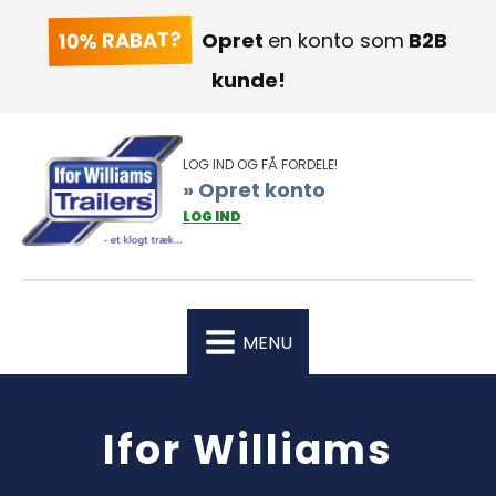
10% RABAT?
Opret
en konto som
B2B
kunde!
LOG IND OG FÅ FORDELE!
» Opret konto
LOG IND
MENU
Ifor Williams