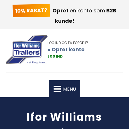
10% RABAT?
Opret
en konto som
B2B
kunde!
LOG IND OG FÅ FORDELE!
» Opret konto
LOG IND
MENU
Ifor Williams