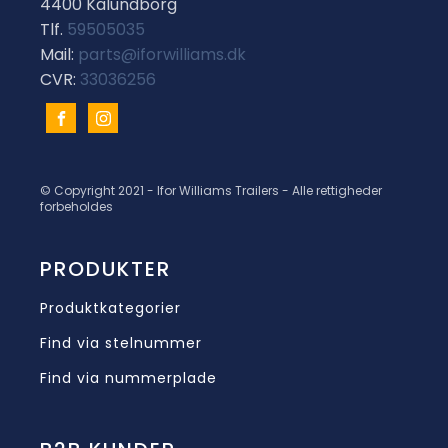
4400 Kalundborg
Tlf.
59505035
Mail:
parts@iforwilliams.dk
CVR:
33036256
© Copyright 2021 - Ifor Williams Trailers - Alle rettigheder
forbeholdes
PRODUKTER
Produktkategorier
Find via stelnummer
Find via nummerplade