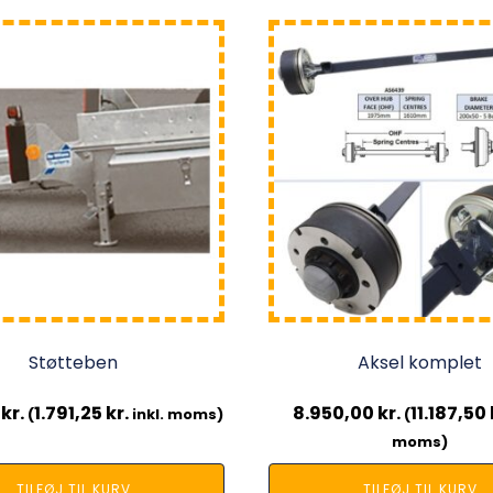
Støtteben
Aksel komplet
0
kr.
1.791,25
kr.
8.950,00
kr.
11.187,50
(
inkl. moms)
(
moms)
TILFØJ TIL KURV
TILFØJ TIL KURV