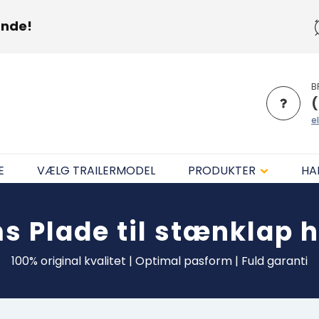
unde!
B
(
el
E
VÆLG TRAILERMODEL
PRODUKTER
HA
ms
Plade til stænklap hø
100% original kvalitet | Optimal pasform | Fuld garanti