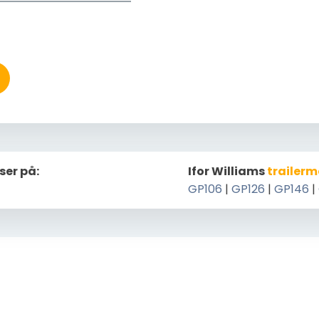
ser på:
Ifor Williams
trailerm
GP106
|
GP126
|
GP146
|