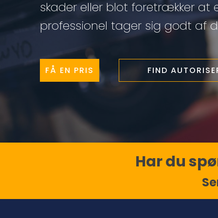
skader eller blot foretrækker at 
professionel tager sig godt af di
FÅ EN PRIS
FIND AUTORIS
Har du spør
Se