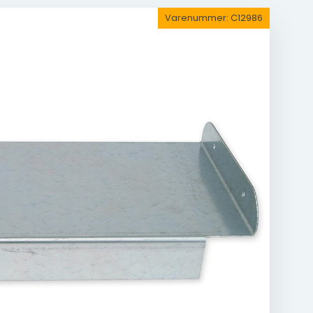
Varenummer:
C12986