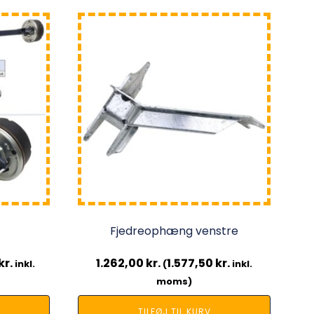
Fjedreophæng venstre
kr.
1.262,00
kr.
1.577,50
kr.
inkl.
(
inkl.
moms)
TILFØJ TIL KURV