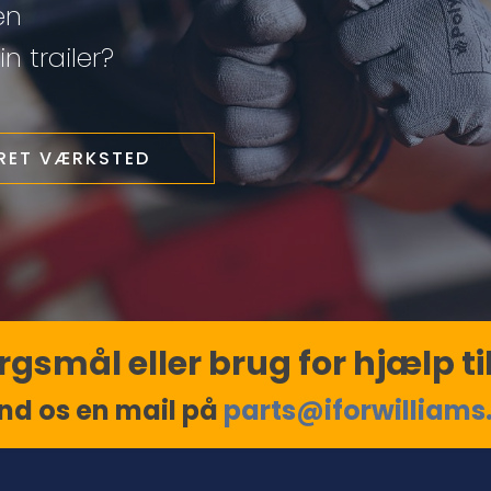
en
n trailer?
ERET VÆRKSTED
gsmål eller brug for hjælp til
nd os en mail på
parts@iforwilliams