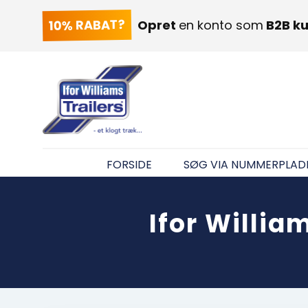
10% RABAT?
Opret
en konto som
B2B k
FORSIDE
SØG VIA NUMMERPLAD
Ifor Willia