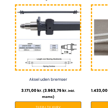
Aksel uden bremser
3.171,00
kr.
3.963,75
kr.
1.433,0
(
inkl.
moms)
TILFØJ TIL KURV