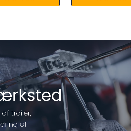
værksted
af trailer,
edring af