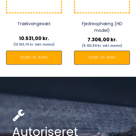
Trækvangesæt
Fjedreophæng (HD
model)
10.531,00
kr.
7.306,00
kr.
(
13.163,75
kr.
inkl. moms)
(
9.132,50
kr.
inkl. moms)
TILFØJ TIL KURV
TILFØJ TIL KURV
Autoriseret