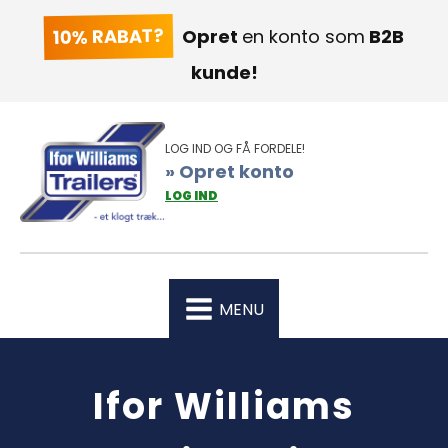
10% RABAT?
Opret
en konto som
B2B
kunde!
LOG IND OG FÅ FORDELE!
» Opret konto
LOG IND
MENU
Ifor Williams