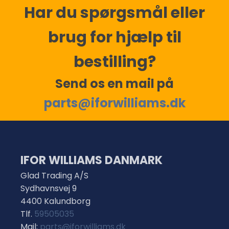
Har du spørgsmål eller
brug for hjælp til
bestilling?
Send os en mail på
parts@iforwilliams.dk
IFOR WILLIAMS DANMARK
Glad Trading A/S
Sydhavnsvej 9
4400 Kalundborg
Tlf.
59505035
Mail:
parts@iforwilliams.dk