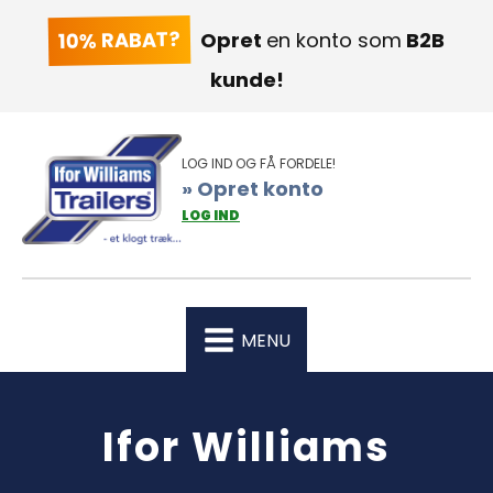
10% RABAT?
Opret
en konto som
B2B
kunde!
LOG IND OG FÅ FORDELE!
» Opret konto
LOG IND
MENU
Ifor Williams