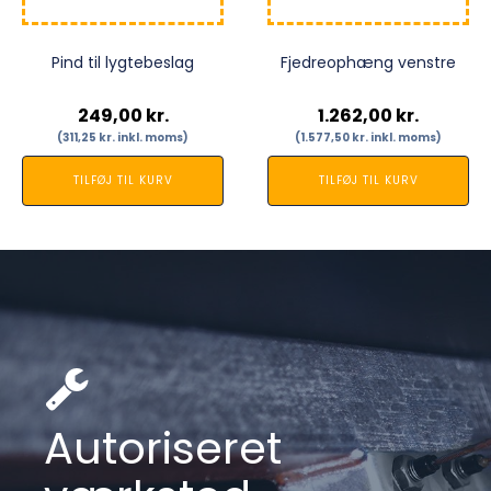
Pind til lygtebeslag
Fjedreophæng venstre
249,00
kr.
1.262,00
kr.
(
311,25
kr.
inkl. moms)
(
1.577,50
kr.
inkl. moms)
TILFØJ TIL KURV
TILFØJ TIL KURV
Autoriseret