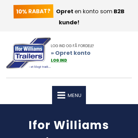
10% RABAT?
Opret
en konto som
B2B
kunde!
LOG IND OG FÅ FORDELE!
» Opret konto
LOG IND
MENU
Ifor Williams