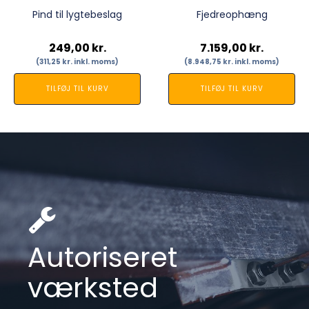
Pind til lygtebeslag
Fjedreophæng
249,00
kr.
7.159,00
kr.
(
311,25
kr.
inkl. moms)
(
8.948,75
kr.
inkl. moms)
TILFØJ TIL KURV
TILFØJ TIL KURV
Autoriseret
værksted