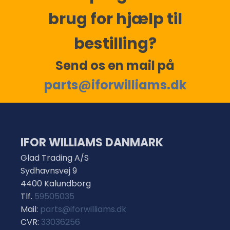
brug for hjælp til
bestilling?
Send os en mail på
parts@iforwilliams.dk
IFOR WILLIAMS DANMARK
Glad Trading A/S
Sydhavnsvej 9
4400 Kalundborg
Tlf.
59505035
Mail:
parts@iforwilliams.dk
CVR:
33036256