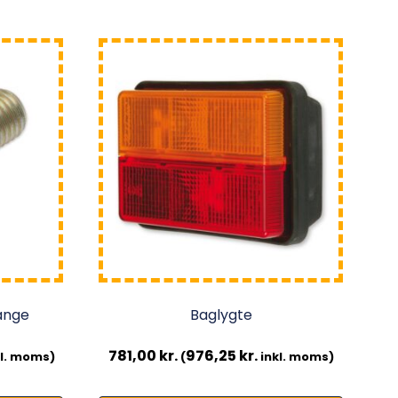
ange
Baglygte
781,00
kr.
976,25
kr.
l. moms)
(
inkl. moms)