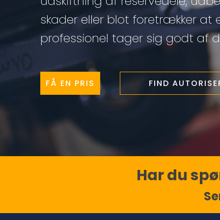
udskiftning af reservedele, udb
skader eller blot foretrækker at 
professionel tager sig godt af di
FÅ EN PRIS
FIND AUTORIS
Har du spør
Se