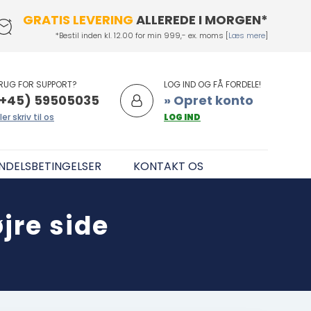
GRATIS LEVERING
ALLEREDE I MORGEN*
*Bestil inden kl. 12.00 for min 999,- ex. moms [
Læs mere
]
RUG FOR SUPPORT?
LOG IND OG FÅ FORDELE!
+45) 59505035
» Opret konto
ler skriv til os
LOG IND
NDELSBETINGELSER
KONTAKT OS
jre side