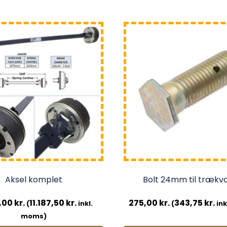
Aksel komplet
Bolt 24mm til trækv
,00
kr.
11.187,50
kr.
275,00
kr.
343,75
kr.
(
inkl.
(
ink
moms)