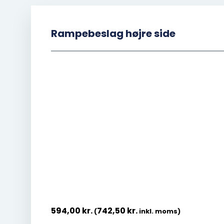
Rampebeslag højre side
594,00
kr.
742,50
kr.
(
inkl. moms)