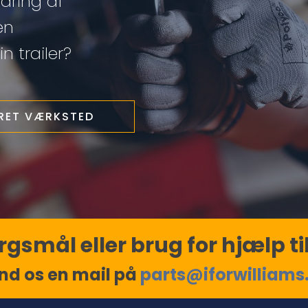
edring af
en
n trailer?
ERET VÆRKSTED
gsmål eller brug for hjælp til
nd os en mail på
parts@iforwilliams