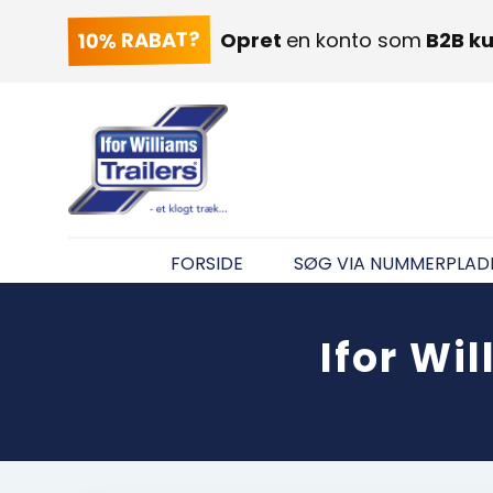
10% RABAT?
Opret
en konto som
B2B k
FORSIDE
SØG VIA NUMMERPLAD
Ifor Wi