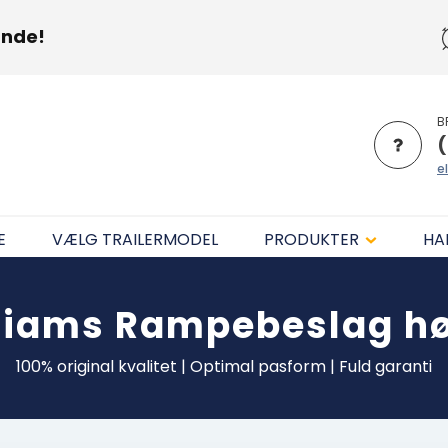
unde!
B
(
el
E
VÆLG TRAILERMODEL
PRODUKTER
HA
lliams
Rampebeslag hø
100% original kvalitet | Optimal pasform | Fuld garanti