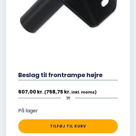
Beslag til frontrampe højre
607,00
kr.
758,75
kr.
(
inkl. moms)
På lager
TILFØJ TIL KURV