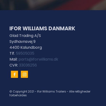
IFOR WILLIAMS DANMARK
Glad Trading A/S
Sydhavnsvej 9
4400 Kalundborg
Tlf.
59505035
Mail:
parts@iforwilliams.dk
CVR:
33036256
© Copyright 2021 - Ifor Williams Trailers - Alle rettigheder
forbeholdes