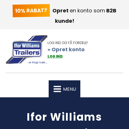
10% RABAT?
Opret
en konto som
B2B
kunde!
LOG IND OG FÅ FORDELE!
» Opret konto
LOG IND
MENU
Ifor Williams