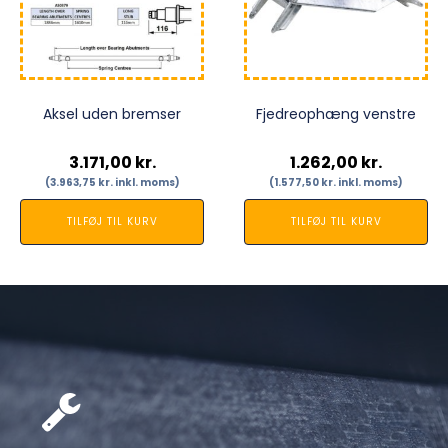
Aksel uden bremser
Fjedreophæng venstre
3.171,00
kr.
1.262,00
kr.
(
3.963,75
kr.
inkl. moms)
(
1.577,50
kr.
inkl. moms)
TILFØJ TIL KURV
TILFØJ TIL KURV