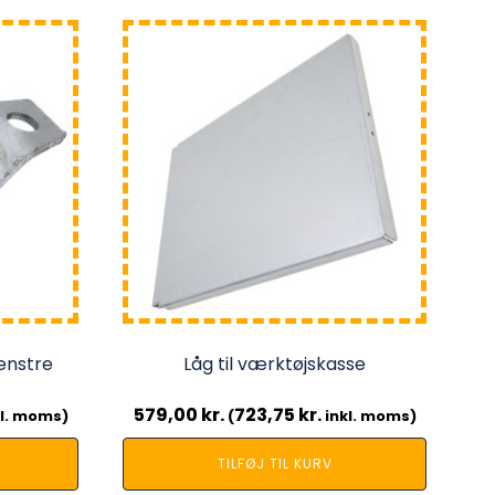
enstre
Låg til værktøjskasse
579,00
kr.
723,75
kr.
l. moms)
(
inkl. moms)
TILFØJ TIL KURV