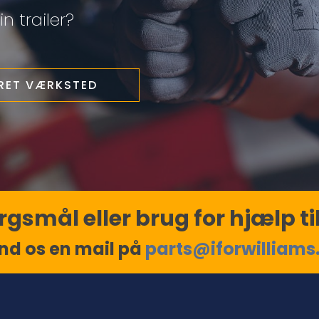
n trailer?
ERET VÆRKSTED
gsmål eller brug for hjælp til
nd os en mail på
parts@iforwilliams