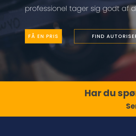
professionel tager sig godt af di
FÅ EN PRIS
FIND AUTORIS
Har du spør
Se