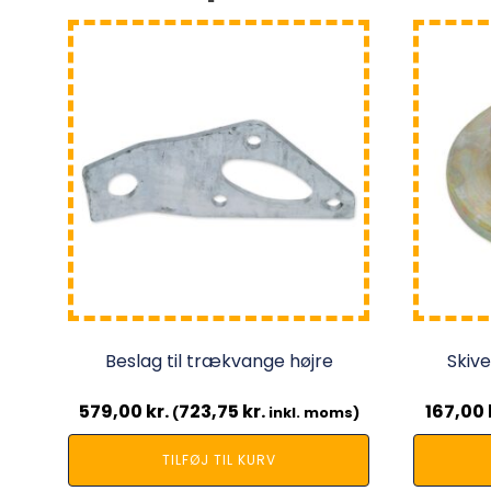
Beslag til trækvange højre
Skive
579,00
kr.
723,75
kr.
167,00
(
inkl. moms)
TILFØJ TIL KURV