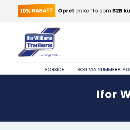
10% RABAT?
Opret
en konto som
B2B k
FORSIDE
SØG VIA NUMMERPLAD
Ifor 