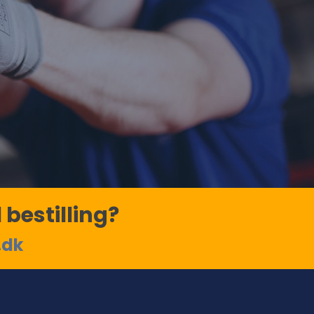
 bestilling?
.dk