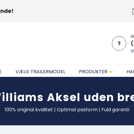
unde!
B
(
el
E
VÆLG TRAILERMODEL
PRODUKTER
HA
Williams
Aksel uden b
100% original kvalitet | Optimal pasform | Fuld garanti