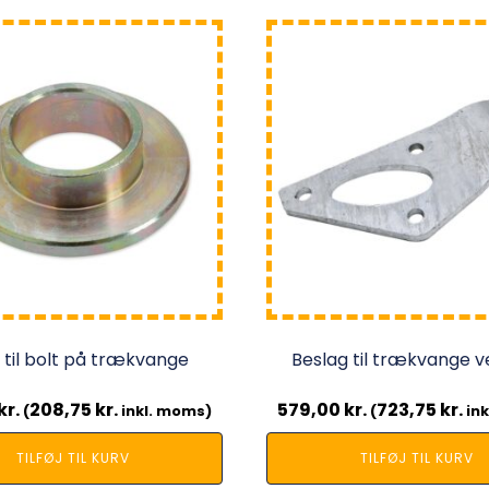
 til bolt på trækvange
Beslag til trækvange v
kr.
208,75
kr.
579,00
kr.
723,75
kr.
(
inkl. moms)
(
ink
TILFØJ TIL KURV
TILFØJ TIL KURV