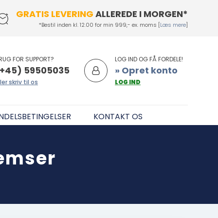
GRATIS LEVERING
ALLEREDE I MORGEN*
*Bestil inden kl. 12.00 for min 999,- ex. moms [
Læs mere
]
RUG FOR SUPPORT?
LOG IND OG FÅ FORDELE!
+45) 59505035
» Opret konto
ler skriv til os
LOG IND
NDELSBETINGELSER
KONTAKT OS
remser