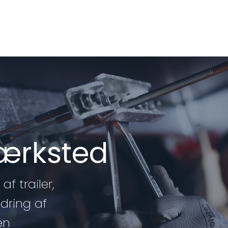
værksted
af trailer,
edring af
en